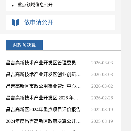
重点领域信息公开
政府工作报告
依申请公开
权责清单
行政许可和其他对外管理服务信息
行政处罚处罚强制办理情况
财政预决算
昌吉高新技术产业开发区管理委员会2026年度部门预算公开
2026-03-03
昌吉高新技术产业开发区创业创新投资服务中心2026年度部门预算公开
2026-03-03
昌吉高新区市政公用事业管理中心2026年部门预算公开
2026-03-02
昌吉高新技术产业开发区 2026 年度政府预算公开
2026-02-26
昌吉高新区2024年重点项目评价报告
2025-08-19
2024年度昌吉高新区政府决算公开资料
2025-08-19