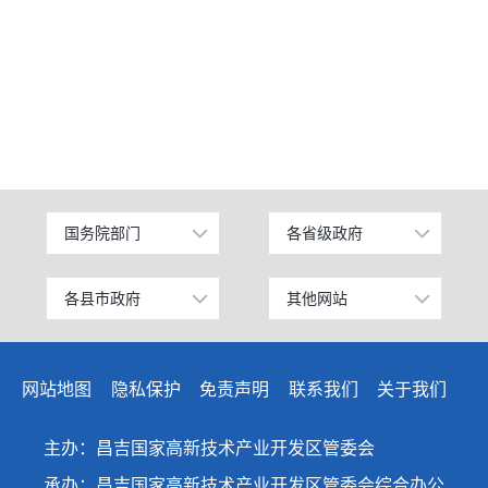
国务院部门
各省级政府
公安部
北京
工业和信息化部
上海
各县市政府
其他网站
昌吉市
中国昌吉网
科学技术部
广东
阜康市
昌吉州纪检监察网
教育部
天津
网站地图
隐私保护
免责声明
联系我们
关于我们
玛纳斯县
网上信访大厅
国家发展和改革委员会
江苏
呼图壁县
人民网
主办：昌吉国家高新技术产业开发区管委会
国防部
山东
吉木萨尔县
新华网
承办：昌吉国家高新技术产业开发区管委会综合办公