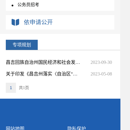
公务员招考
重大决策预公开
依申请公开
重大政策转载
重点领域信息公开
政府工作报告
专项规划
权责清单
行政许可和其他对外管理服务信息
昌吉回族自治州国民经济和社会发展第十四个五年规划和2035年远景目标纲要
2023-09-30
行政处罚处罚强制办理情况
关于印发《昌吉州落实〈自治区“十四五” 城乡社区服务体系建设规划〉 实施方案》的通知
2023-05-08
1
共1页
网站地图
隐私保护