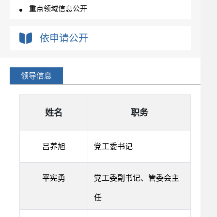
重点领域信息公开
政府工作报告
依申请公开
权责清单
行政许可和其他对外管理服务信息
行政处罚处罚强制办理情况
领导信息
姓名
职务
吕养旭
党工委书记
平宪勇
党工委副书记、管委会主
任