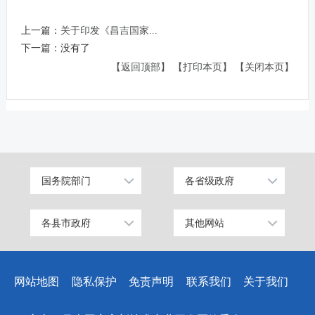
上一篇：
关于印发《昌吉国家...
下一篇：
没有了
【返回顶部】
【打印本页】
【关闭本页】
国务院部门
各省级政府
公安部
北京
工业和信息化部
上海
各县市政府
其他网站
昌吉市
中国昌吉网
科学技术部
广东
阜康市
昌吉党建网
教育部
天津
网站地图
隐私保护
免责声明
联系我们
关于我们
玛纳斯县
昌吉州纪检监察网
国家发展和改革委员会
江苏
呼图壁县
网上信访大厅
国防部
山东