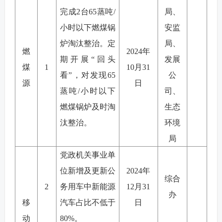
完成
2
台
65
蒸吨
/
局、
小时以下燃煤锅
安监
炉淘汰整治
。
定
局、
燃
2024
年
期开展
“
回头
发展
煤
1
10
月
31
看
”
，对发现
65
公
源
日
蒸吨
/
小时以下
司、
燃煤锅炉及时淘
生态
汰整治。
环境
局
党政机关事业单
位新增及更新公
2024
年
综合
2
务用车中新能源
12
月
31
办
移
汽车占比不低于
日
动
80%
。