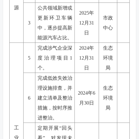
源
公共领域新增或
202
5
年
更新环卫车辆
市政
3
12
月
31
中，
逐步提高新
中心
日
能源汽车占比。
完成涉气企业深
2024
年
生态
5
度治理项目
1
12
月
3
1
环境
个。
日
局
完成低效失效治
理设施排查，并
生态
2024
年
6
6
建立清单及整治
环境
月
3
0
日
措施，按时序推
局
进整治。
工
定期开展
“
回头
业
看
”
，对发现未