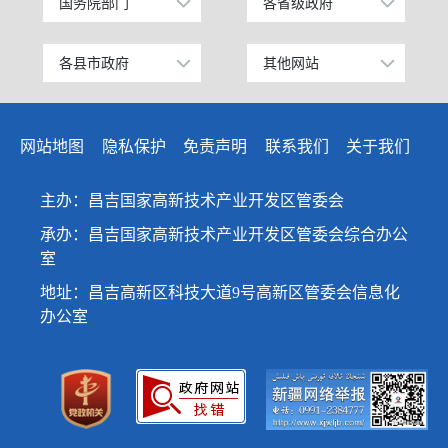
国务院部门
各省级政府
公安部
北京
工业和信息化部
上海
各县市政府
其他网站
昌吉市
中国昌吉网
科学技术部
广东
阜康市
昌吉州纪检监察网
教育部
天津
网站地图
隐私保护
免责声明
联系我们
关于我们
玛纳斯县
网上信访大厅
国家发展和改革委员会
江苏
呼图壁县
人民网
主办：昌吉国家高新技术产业开发区管委会
国防部
山东
吉木萨尔县
新华网
承办：昌吉国家高新技术产业开发区管委会综合办公
外交部
浙江
室
奇台县
天山网
民政部
安徽
地址：昌吉高新区科技大道9号高新区管委会信息化
木垒哈萨克自治县
司法部
福建
办公室
新疆准东国家经济技术开发区
财政部
江西
昌吉国家高新技术产业开发区
人力资源和社会保障部
重庆
新疆昌吉国家农高区
自然资源部
广西