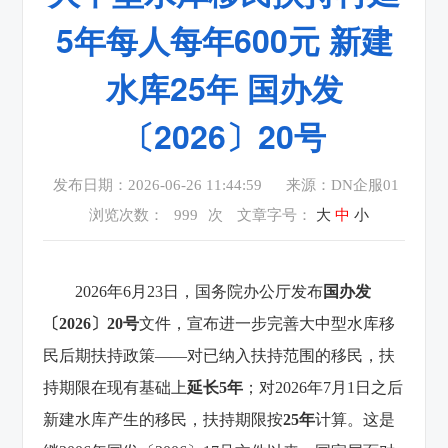
5年每人每年600元 新建
水库25年 国办发
〔2026〕20号
发布日期：2026-06-26 11:44:59
来源：DN企服01
浏览次数：
999
次
文章字号：
大
中
小
2026年6月23日，国务院办公厅发布
国办发
〔2026〕20号
文件，宣布进一步完善大中型水库移
民后期扶持政策——对已纳入扶持范围的移民，扶
持期限在现有基础上
延长5年
；对2026年7月1日之后
新建水库产生的移民，扶持期限按
25年
计算。这是