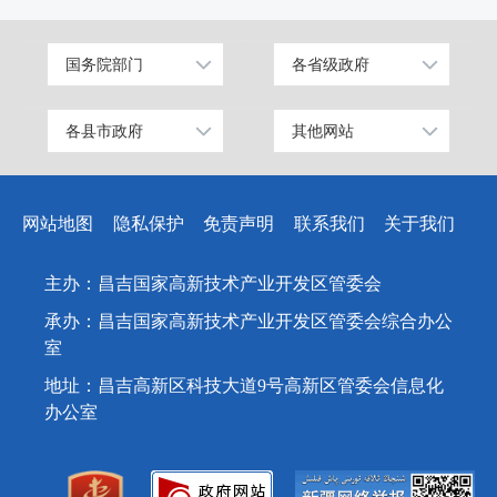
国务院部门
各省级政府
公安部
北京
工业和信息化部
上海
各县市政府
其他网站
昌吉市
中国昌吉网
科学技术部
广东
阜康市
昌吉州纪检监察网
教育部
天津
网站地图
隐私保护
免责声明
联系我们
关于我们
玛纳斯县
网上信访大厅
国家发展和改革委员会
江苏
呼图壁县
人民网
国防部
山东
主办：昌吉国家高新技术产业开发区管委会
吉木萨尔县
新华网
外交部
浙江
承办：昌吉国家高新技术产业开发区管委会综合办公
奇台县
天山网
民政部
安徽
室
木垒哈萨克自治县
司法部
福建
地址：昌吉高新区科技大道9号高新区管委会信息化
办公室
新疆准东国家经济技术开发区
财政部
江西
昌吉国家高新技术产业开发区
人力资源和社会保障部
重庆
新疆昌吉国家农高区
自然资源部
广西