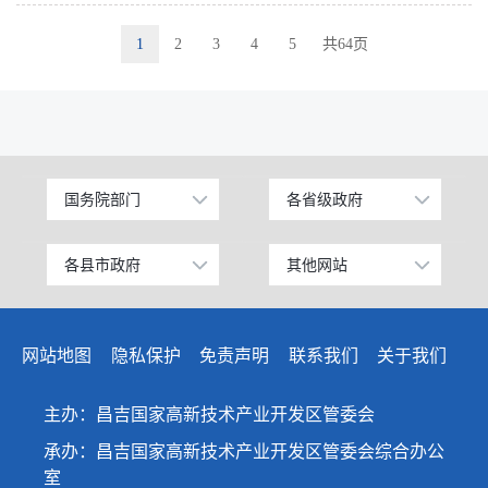
1
2
3
4
5
共64页
国务院部门
各省级政府
公安部
北京
工业和信息化部
上海
各县市政府
其他网站
昌吉市
中国昌吉网
科学技术部
广东
阜康市
昌吉州纪检监察网
教育部
天津
网站地图
隐私保护
免责声明
联系我们
关于我们
玛纳斯县
网上信访大厅
国家发展和改革委员会
江苏
呼图壁县
人民网
主办：昌吉国家高新技术产业开发区管委会
国防部
山东
吉木萨尔县
新华网
承办：昌吉国家高新技术产业开发区管委会综合办公
外交部
浙江
室
奇台县
天山网