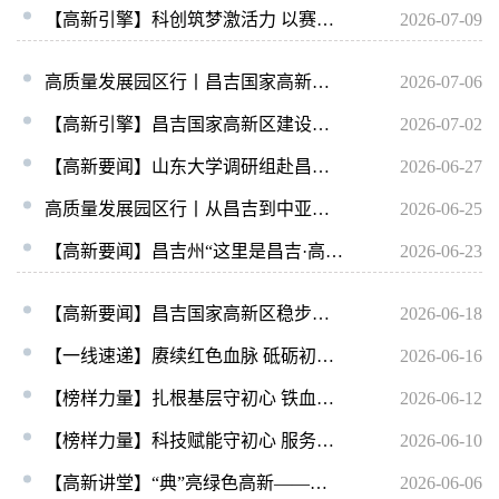
【高新引擎】科创筑梦激活力 以赛育才兴产业——第十二届昌吉州创新创业大赛（昌吉高新区赛区）暨第四届昌吉高新区创新创业大赛圆满落幕
2026-07-09
高质量发展园区行丨昌吉国家高新区新材料项目7月投产 填补新疆高端风电材料空白
2026-07-06
【高新引擎】昌吉国家高新区建设管理局召开集中供热工作协调会议 提质扩容保障区域供暖需求
2026-07-02
【高新要闻】山东大学调研组赴昌吉国家高新区调研 深化校地协同创新
2026-06-27
高质量发展园区行丨从昌吉到中亚，星旭铝业站上行业风口
2026-06-25
【高新要闻】昌吉州“这里是昌吉·高质量发展园区行”主题采访活动在昌吉国家高新区启动
2026-06-23
【高新要闻】昌吉国家高新区稳步推进“一对多”绿电直连项目
2026-06-18
【一线速递】赓续红色血脉 砥砺初心使命——昌吉国家高新区创业创新服务中心联合开展“党旗映天山”主题党日活动
2026-06-16
【榜样力量】扎根基层守初心 铁血丹心护平安——记昌吉市公安局高新区派出所办案民警郭盛虎
2026-06-12
【榜样力量】科技赋能守初心 服务基层担使命——记昌吉国家高新区创业创新服务中心副主任任中英
2026-06-10
【高新讲堂】“典”亮绿色高新——昌吉国家高新区开展《中华人民共和国生态环境法典》专题培训
2026-06-06