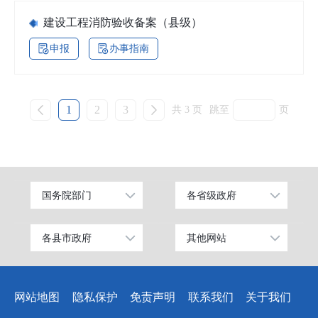
建设工程消防验收备案（县级）
申报
办事指南
1
2
3
共 3 页
跳至
页
国务院部门
各省级政府
公安部
北京
工业和信息化部
上海
各县市政府
其他网站
昌吉市
中国昌吉网
科学技术部
广东
阜康市
昌吉州纪检监察网
教育部
天津
网站地图
隐私保护
免责声明
联系我们
关于我们
玛纳斯县
网上信访大厅
国家发展和改革委员会
江苏