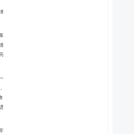
球
革
措
药
一
，
物
进
牢