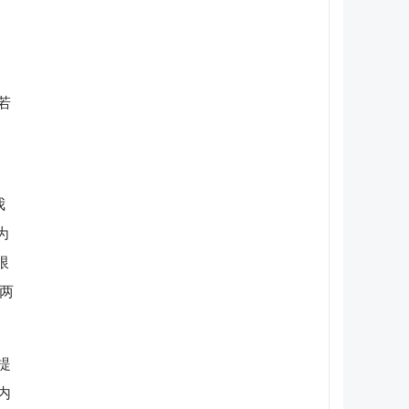
若
我
为
限
两
提
内