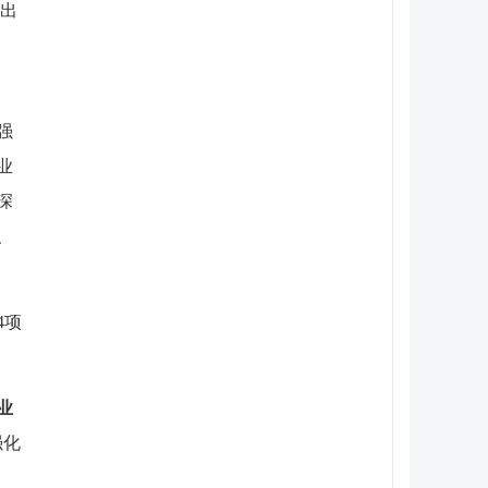
进出
强
业
深
、
4项
业
强化