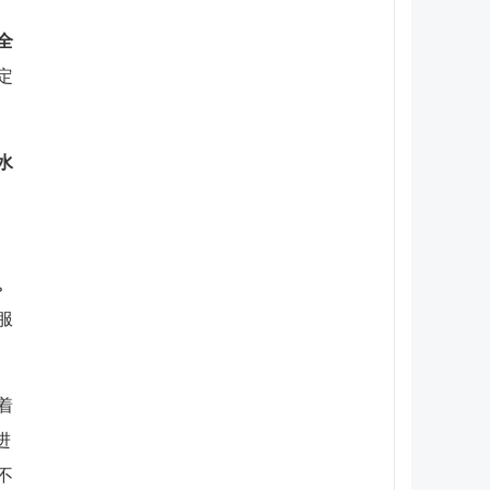
全
定
水
。
服
着
进
不