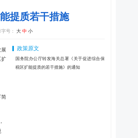
能提质若干措施
章字号：
大
中
小
政策原文
发展
区扩
国务院办公厅转发海关总署《关于促进综合保
税区扩能提质的若干措施》的通知
下简
，
税