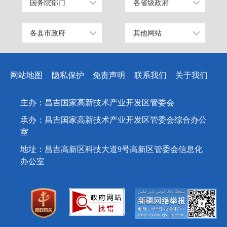
国务院部门
各省级政府
公安部
北京
工业和信息化部
上海
各县市政府
其他网站
昌吉市
中国昌吉网
科学技术部
广东
阜康市
昌吉州纪检监察网
教育部
天津
网站地图
隐私保护
免责声明
联系我们
关于我们
玛纳斯县
网上信访大厅
国家发展和改革委员会
江苏
呼图壁县
人民网
国防部
山东
主办：昌吉国家高新技术产业开发区管委会
吉木萨尔县
新华网
外交部
浙江
承办：昌吉国家高新技术产业开发区管委会综合办公
奇台县
天山网
民政部
安徽
室
木垒哈萨克自治县
司法部
福建
地址：昌吉高新区科技大道9号高新区管委会信息化
办公室
新疆准东国家经济技术开发区
财政部
江西
昌吉国家高新技术产业开发区
人力资源和社会保障部
重庆
新疆昌吉国家农高区
自然资源部
广西
生态环境部
湖北